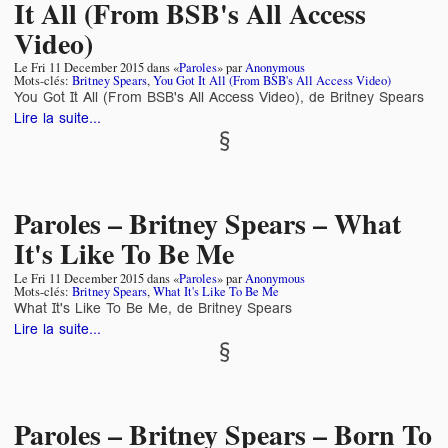
It All (From BSB's All Access
Video)
Le
Fri 11 December 2015
dans «
Paroles
» par
Anonymous
Mots-clés:
Britney Spears
,
You Got It All (From BSB's All Access Video)
You Got It All (From BSB's All Access Video), de Britney Spears
Lire la suite...
Paroles – Britney Spears – What
It's Like To Be Me
Le
Fri 11 December 2015
dans «
Paroles
» par
Anonymous
Mots-clés:
Britney Spears
,
What It's Like To Be Me
What It's Like To Be Me, de Britney Spears
Lire la suite...
Paroles – Britney Spears – Born To