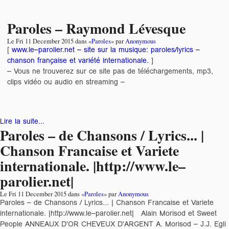
Paroles – Raymond Lévesque
Le
Fri 11 December 2015
dans «
Paroles
» par
Anonymous
[
www.le–parolier.net – site sur la musique: paroles/lyrics –
chanson française et variété internationale.
]
– Vous ne trouverez sur ce site pas de téléchargements, mp3,
clips vidéo ou audio en streaming –
Lire la suite...
Paroles – de Chansons / Lyrics... |
Chanson Francaise et Variete
internationale. |http://www.le–
parolier.net|
Le
Fri 11 December 2015
dans «
Paroles
» par
Anonymous
Paroles – de Chansons / Lyrics... | Chanson Francaise et Variete
internationale. |http://www.le–parolier.net| Alain Morisod et Sweet
People ANNEAUX D'OR CHEVEUX D'ARGENT A. Morisod – J.J. Egli