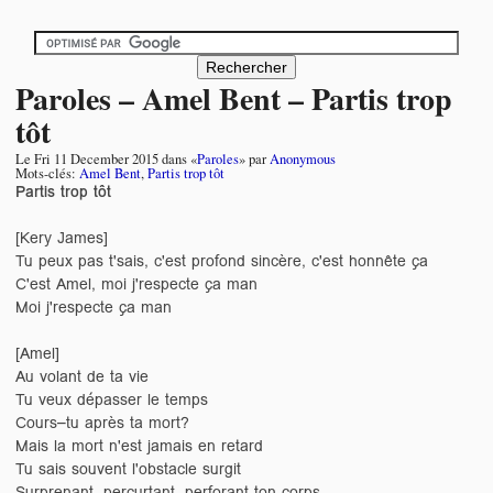
Paroles – Amel Bent – Partis trop
tôt
Le
Fri 11 December 2015
dans «
Paroles
» par
Anonymous
Mots-clés:
Amel Bent
,
Partis trop tôt
Partis trop tôt
[Kery James]
Tu peux pas t'sais, c'est profond sincère, c'est honnête ça
C'est Amel, moi j'respecte ça man
Moi j'respecte ça man
[Amel]
Au volant de ta vie
Tu veux dépasser le temps
Cours–tu après ta mort?
Mais la mort n'est jamais en retard
Tu sais souvent l'obstacle surgit
Surprenant, percurtant, perforant ton corps