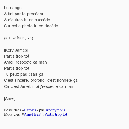
Le danger
A fini par te précéder
À d'autres tu as succédé
Sur cette photo tu es décédé
{au Refrain, x3}
[Kery James]
Partis trop tôt
Amel, respecte ça man
Partis trop tôt
Tu peux pas t'sais ça
C'est sincère, profond, c'est honnête ça
Ca c'est Amel, moi j'respecte ça man
[Amel]
Posté dans «
Paroles
» par
Anonymous
Mots-clés: #
Amel Bent
#
Partis trop tôt