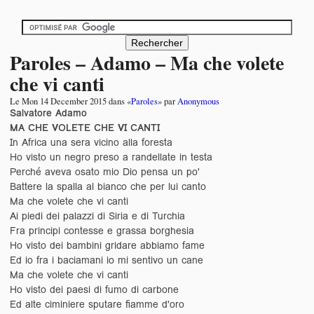
Paroles – Adamo – Ma che volete
che vi canti
Le
Mon 14 December 2015
dans «
Paroles
» par
Anonymous
Salvatore Adamo
MA CHE VOLETE CHE VI CANTI
In Africa una sera vicino alla foresta
Ho visto un negro preso a randellate in testa
Perché aveva osato mio Dio pensa un po'
Battere la spalla al bianco che per lui canto
Ma che volete che vi canti
Ai piedi dei palazzi di Siria e di Turchia
Fra principi contesse e grassa borghesia
Ho visto dei bambini gridare abbiamo fame
Ed io fra i baciamani io mi sentivo un cane
Ma che volete che vi canti
Ho visto dei paesi di fumo di carbone
Ed alte ciminiere sputare fiamme d'oro