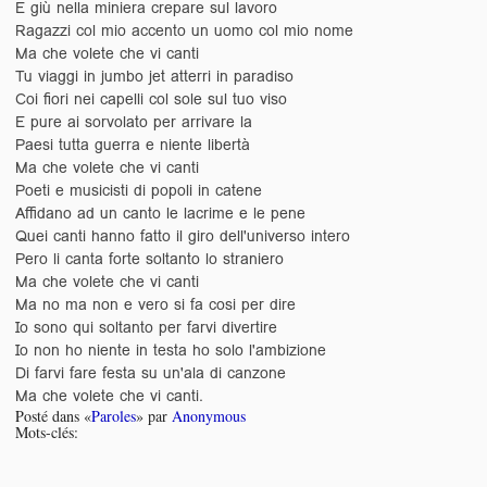
E giù nella miniera crepare sul lavoro
Ragazzi col mio accento un uomo col mio nome
Ma che volete che vi canti
Tu viaggi in jumbo jet atterri in paradiso
Coi fiori nei capelli col sole sul tuo viso
E pure ai sorvolato per arrivare la
Paesi tutta guerra e niente libertà
Ma che volete che vi canti
Poeti e musicisti di popoli in catene
Affidano ad un canto le lacrime e le pene
Quei canti hanno fatto il giro dell'universo intero
Pero li canta forte soltanto lo straniero
Ma che volete che vi canti
Ma no ma non e vero si fa cosi per dire
Io sono qui soltanto per farvi divertire
Io non ho niente in testa ho solo l'ambizione
Di farvi fare festa su un'ala di canzone
Ma che volete che vi canti.
Posté dans «
Paroles
» par
Anonymous
Mots-clés: