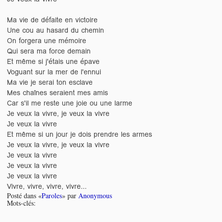
Ma vie de défaite en victoire
Une cou au hasard du chemin
On forgera une mémoire
Qui sera ma force demain
Et même si j'étais une épave
Voguant sur la mer de l'ennui
Ma vie je serai ton esclave
Mes chaînes seraient mes amis
Car s'il me reste une joie ou une larme
Je veux la vivre, je veux la vivre
Je veux la vivre
Et même si un jour je dois prendre les armes
Je veux la vivre, je veux la vivre
Je veux la vivre
Je veux la vivre
Je veux la vivre
Vivre, vivre, vivre, vivre...
Posté dans «
Paroles
» par
Anonymous
Mots-clés: