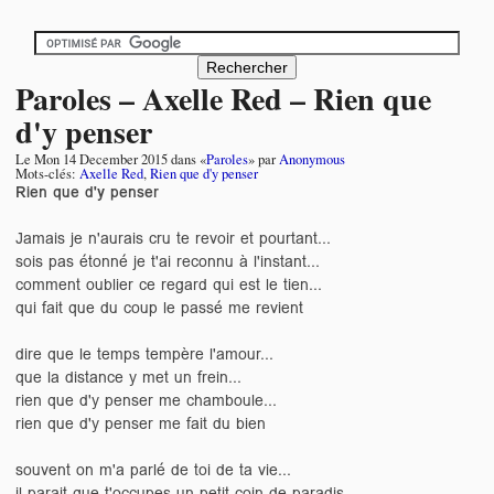
Paroles – Axelle Red – Rien que
d'y penser
Le
Mon 14 December 2015
dans «
Paroles
» par
Anonymous
Mots-clés:
Axelle Red
,
Rien que d'y penser
Rien que d'y penser
Jamais je n'aurais cru te revoir et pourtant...
sois pas étonné je t'ai reconnu à l'instant...
comment oublier ce regard qui est le tien...
qui fait que du coup le passé me revient
dire que le temps tempère l'amour...
que la distance y met un frein...
rien que d'y penser me chamboule...
rien que d'y penser me fait du bien
souvent on m'a parlé de toi de ta vie...
il parait que t'occupes un petit coin de paradis...