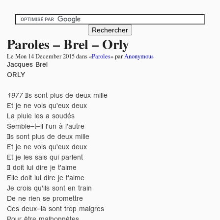
Paroles – Brel – Orly
Le
Mon 14 December 2015
dans «
Paroles
» par
Anonymous
Jacques Brel
ORLY
1977
Ils sont plus de deux mille
Et je ne vois qu'eux deux
La pluie les a soudés
Semble–t–il l'un à l'autre
Ils sont plus de deux mille
Et je ne vois qu'eux deux
Et je les sais qui parlent
Il doit lui dire je t'aime
Elle doit lui dire je t'aime
Je crois qu'ils sont en train
De ne rien se promettre
Ces deux–là sont trop maigres
Pour être malhonnêtes