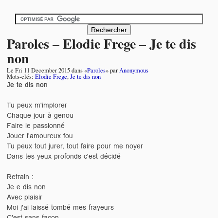
Paroles – Elodie Frege – Je te dis
non
Le
Fri 11 December 2015
dans «
Paroles
» par
Anonymous
Mots-clés:
Elodie Frege
,
Je te dis non
Je te dis non
Tu peux m'implorer
Chaque jour à genou
Faire le passionné
Jouer l'amoureux fou
Tu peux tout jurer, tout faire pour me noyer
Dans tes yeux profonds c'est décidé
Refrain :
Je e dis non
Avec plaisir
Moi j'ai laissé tombé mes frayeurs
C'est sans façon