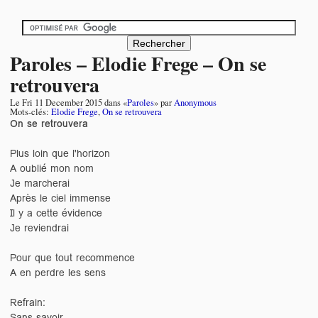
Paroles – Elodie Frege – On se
retrouvera
Le
Fri 11 December 2015
dans «
Paroles
» par
Anonymous
Mots-clés:
Elodie Frege
,
On se retrouvera
On se retrouvera
Plus loin que l'horizon
A oublié mon nom
Je marcherai
Après le ciel immense
Il y a cette évidence
Je reviendrai
Pour que tout recommence
A en perdre les sens
Refrain:
Sans savoir