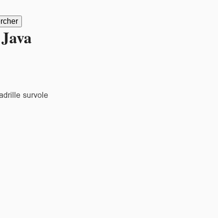
 Java
drille survole