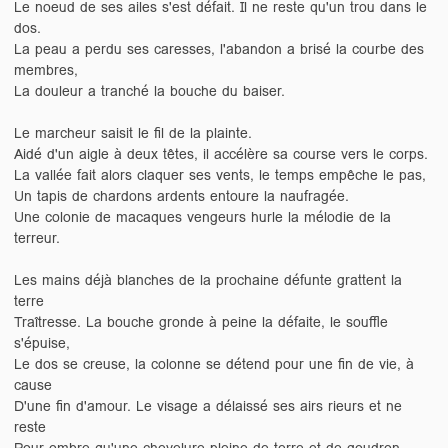
Le noeud de ses ailes s'est défait. Il ne reste qu'un trou dans le
dos.
La peau a perdu ses caresses, l'abandon a brisé la courbe des
membres,
La douleur a tranché la bouche du baiser.
Le marcheur saisit le fil de la plainte.
Aidé d'un aigle à deux têtes, il accélère sa course vers le corps.
La vallée fait alors claquer ses vents, le temps empêche le pas,
Un tapis de chardons ardents entoure la naufragée.
Une colonie de macaques vengeurs hurle la mélodie de la
terreur.
Les mains déjà blanches de la prochaine défunte grattent la
terre
Traîtresse. La bouche gronde à peine la défaite, le souffle
s'épuise,
Le dos se creuse, la colonne se détend pour une fin de vie, à
cause
D'une fin d'amour. Le visage a délaissé ses airs rieurs et ne
reste
Pour ombre qu'une chevelure pleine de terre et de goudron.