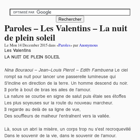
Paroles – Les Valentins – La nuit
de plein soleil
Le
Mon 14 December 2015
dans «
Paroles
» par
Anonymous
Les Valentins
LA NUIT DE PLEIN SOLEIL
Nina Bouraoui – Jean–Louis Pierot – Edith Fambuena
Le ciel
rompt sa nuit pour lancer une passerelle lumineuse qui
S'incline en direction de la terre. Un homme descend du noir.
Il porte à bout de bras les ailes de l'amour.
La nature se courbe en signe de salut puis étale ses étoffes
Les plus soyeuses sur la route du nouveau marcheur.
Il regarde au delà de sa ligne de vue,
Des souffleurs de malheur l'entraînent vers la vallée.
Là, sous un abri la misère, un corps trop nu s'est recroquevillé
Dans le souvenir de la vie, dans le souvenir de l'amour.