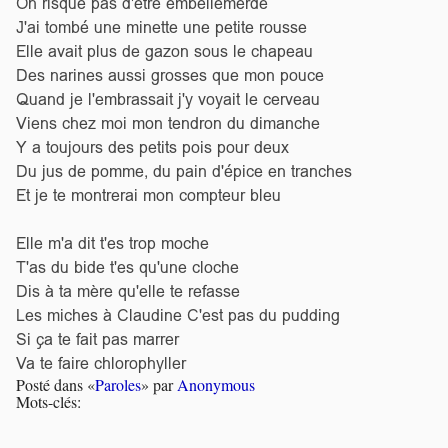
On risque pas d'être embellemerdé
J'ai tombé une minette une petite rousse
Elle avait plus de gazon sous le chapeau
Des narines aussi grosses que mon pouce
Quand je l'embrassait j'y voyait le cerveau
Viens chez moi mon tendron du dimanche
Y a toujours des petits pois pour deux
Du jus de pomme, du pain d'épice en tranches
Et je te montrerai mon compteur bleu
Elle m'a dit t'es trop moche
T'as du bide t'es qu'une cloche
Dis à ta mère qu'elle te refasse
Les miches à Claudine C'est pas du pudding
Si ça te fait pas marrer
Va te faire chlorophyller
Posté dans «
Paroles
» par
Anonymous
Mots-clés: