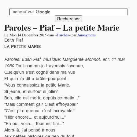
Paroles – Piaf – La petite Marie
Le
Mon 14 December 2015
dans «
Paroles
» par
Anonymous
Edith Piaf
LA PETITE MARIE
Paroles: Edith Piaf, musique: Marguerite Monnot, enr. 11 mai
1950
Tout comme je traversais l'avenue,
Quelqu'un s'est cogné dans ma vue
Et qui m'a dit à brûle–pourpoint:
"Vous connaissiez la petite Marie,
Si jeune, et surtout si jolie?
Ben, elle est morte depuis ce matin..."
"Mais comment ça? C'est effroyable!"
"C'est pire que ça: c'est incroyable!"
"Hier encore... et aujourd'hui..."
"Eh oui, voilà... Tous est fini..."
Alors là, j'ai pensé à nous,
Aux petites histoires de rien du tout,