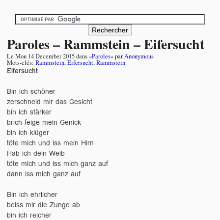
Paroles – Rammstein – Eifersucht
Le
Mon 14 December 2015
dans «
Paroles
» par
Anonymous
Mots-clés:
Rammstein
,
Eifersucht
,
Rammstein
Eifersucht
Bin ich schöner
zerschneid mir das Gesicht
bin ich stärker
brich feige mein Genick
bin ich klüger
töte mich und iss mein Hirn
Hab ich dein Weib
töte mich und iss mich ganz auf
dann iss mich ganz auf
Bin ich ehrlicher
beiss mir die Zunge ab
bin ich reicher