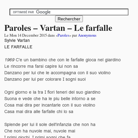
Paroles – Vartan – Le farfalle
Le
Mon 14 December 2015
dans «
Paroles
» par
Anonymous
Sylvie Vartan
LE FARFALLE
1969
C'e un bambino che con le farfalle gioca nel giardino
Le rincorre ma farsi capire lui non sa
Danzano per lui che le accompagna con il suo violino
Danzano per lui per colorare I sogni suoi
Ogni giorno e la tra I fiori teneri del suo giardino
Suona e vede che ha le piu belle intorno a se
Cosa mai dira per incantarle con il suo violino
Casa mai dira alle farfalle chi lo sa
Splende per lui il sole dell'infanzia che non ha
Che non ha nuvole mai, nuvole mai
I primi giochi, I primi sogni che fa